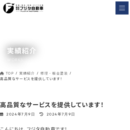
コ
ナ
ン
ビ
テ
ゲ
ン
ー
ツ
シ
へ
ョ
ス
ン
実績紹介
キ
に
ッ
移
WORKS
動
プ
TOP
実績紹介
修理・板金塗装
高品質なサービスを提供しています！
高品質なサービスを提供しています！
最
2024年7月9日
2024年7月9日
終
更
こんにちは、フジタ自動車です！