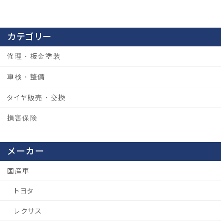
稿
ペ
ペ
の
ー
ー
ジ
ジ
カテゴリー
ペ
ー
修理・板金塗装
ジ
車検・整備
送
タイヤ販売・交換
り
損害保険
メーカー
国産車
トヨタ
レクサス