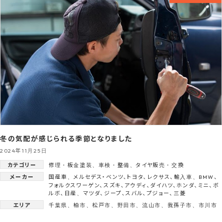
冬の気配が感じられる季節となりました
2024年11月25日
カテゴリー
修理・板金塗装
、
車検・整備
、
タイヤ販売・交換
メーカー
国産車
、
メルセデス・ベンツ
、
トヨタ
、
レクサス
、
輸入車
、
BMW
、
フォルクスワーゲン
、
スズキ
、
アウディ
、
ダイハツ
、
ホンダ
、
ミニ
、
ボ
ルボ
、
日産
、
マツダ
、
ジープ
、
スバル
、
プジョー
、
三菱
エリア
千葉県
、
柏市
、
松戸市
、
野田市
、
流山市
、
我孫子市
、
市川市