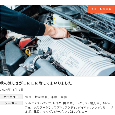
修理・板金塗装
秋の涼しさが日に日に増してまいりました
2024年11月18日
カテゴリー
修理・板金塗装
、
車検・整備
メーカー
メルセデス・ベンツ
、
トヨタ
、
国産車
、
レクサス
、
輸入車
、
BMW
、
フォルクスワーゲン
、
スズキ
、
アウディ
、
ダイハツ
、
ホンダ
、
ミニ
、
ボ
ルボ
、
日産
、
マツダ
、
ジープ
、
スバル
、
プジョー