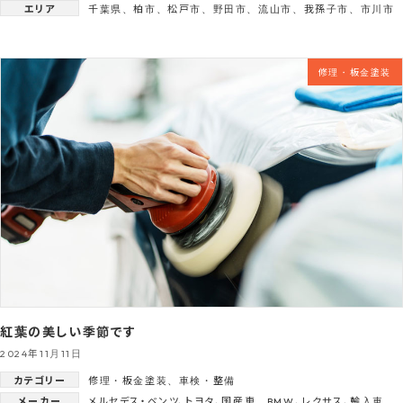
エリア
千葉県
、
柏市
、
松戸市
、
野田市
、
流山市
、
我孫子市
、
市川市
修理・板金塗装
紅葉の美しい季節です
2024年11月11日
カテゴリー
修理・板金塗装
、
車検・整備
メーカー
メルセデス・ベンツ
、
トヨタ
、
国産車
、
BMW
、
レクサス
、
輸入車
、