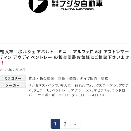
輸入車 ポルシェ アバルト ミニ アルファロメオ アストンマー
ティン アウディ ベントレー の板金塗装お気軽にご相談下さいませ
2023年9月12日
カテゴリー
修理・板金塗装
、
車検・整備
、
タイヤ販売・交換
メーカー
メルセデス・ベンツ
、
輸入車
、
BMW
、
フォルクスワーゲン
、
アウデ
ィ
、
フェラーリ
、
ベントレー
、
マクラーレン
、
マセラティ
、
ランドロー
バー
、
ランボルギーニ
、
ロータス
、
ロールスロイス
投
1
2
»
固
固
定
定