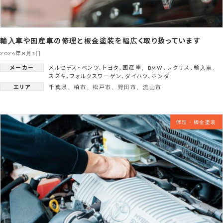
輸入車や国産車の修理と板金塗装を幅広く取り扱っています
2024年8月3日
メーカー
メルセデス・ベンツ
、
トヨタ
、
国産車
、
BMW
、
レクサス
、
輸入車
、
スズキ
、
フォルクスワーゲン
、
ダイハツ
、
ホンダ
エリア
千葉県
、
柏市
、
松戸市
、
野田市
、
流山市
修理・板金塗装