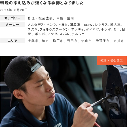
朝晩の冷え込みが強くなる季節となりました
2024年10月28日
カテゴリー
修理・板金塗装
、
車検・整備
メーカー
メルセデス・ベンツ
、
トヨタ
、
国産車
、
BMW
、
レクサス
、
輸入車
、
スズキ
、
フォルクスワーゲン
、
アウディ
、
ダイハツ
、
ホンダ
、
ミニ
、
日
産
、
ボルボ
、
マツダ
、
スバル
、
ポルシェ
エリア
千葉県
、
柏市
、
松戸市
、
野田市
、
流山市
、
我孫子市
、
市川市
修理・板金塗装