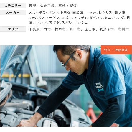
カテゴリー
修理・板金塗装
、
車検・整備
メーカー
メルセデス・ベンツ
、
トヨタ
、
国産車
、
BMW
、
レクサス
、
輸入車
、
フォルクスワーゲン
、
スズキ
、
アウディ
、
ダイハツ
、
ミニ
、
ホンダ
、
日
産
、
ボルボ
、
マツダ
、
スバル
、
ポルシェ
エリア
千葉県
、
柏市
、
松戸市
、
野田市
、
流山市
、
我孫子市
、
市川市
修理・板金塗装