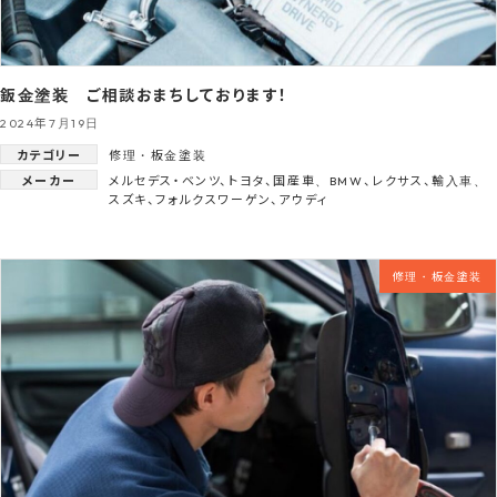
鈑金塗装 ご相談おまちしております！
2024年7月19日
カテゴリー
修理・板金塗装
メーカー
メルセデス・ベンツ
、
トヨタ
、
国産車
、
BMW
、
レクサス
、
輸入車
、
スズキ
、
フォルクスワーゲン
、
アウディ
修理・板金塗装