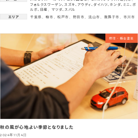
フォルクスワーゲン
、
スズキ
、
アウディ
、
ダイハツ
、
ホンダ
、
ミニ
、
ボ
ルボ
、
日産
、
マツダ
、
スバル
エリア
千葉県
、
柏市
、
松戸市
、
野田市
、
流山市
、
我孫子市
、
市川市
修理・板金塗装
秋の風が心地よい季節となりました
2024年11月4日