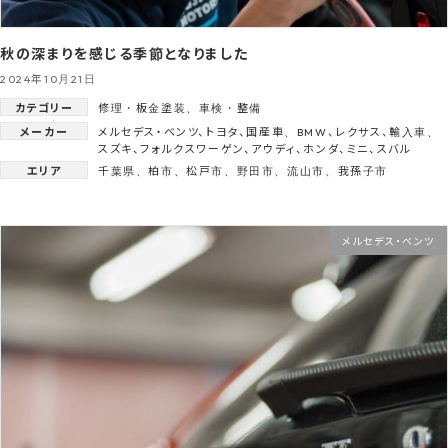
秋の深まりを感じる季節となりました
2024年10月21日
カテゴリー
修理・板金塗装
、
車検・整備
メーカー
メルセデス・ベンツ
、
トヨタ
、
国産車
、
BMW
、
レクサス
、
輸入車
、
スズキ
、
フォルクスワーゲン
、
アウディ
、
ホンダ
、
ミニ
、
スバル
エリア
千葉県
、
柏市
、
松戸市
、
野田市
、
流山市
、
我孫子市
メルセデス・ベンツ