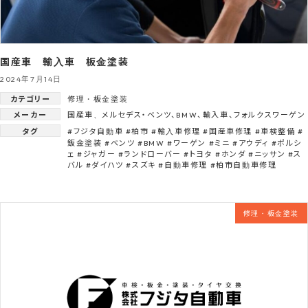
国産車 輸入車 板金塗装
2024年7月14日
カテゴリー
修理・板金塗装
メーカー
国産車
、
メルセデス・ベンツ
、
BMW
、
輸入車
、
フォルクスワーゲン
タグ
#フジタ自動車 #柏市 #輸入車修理 #国産車修理 #車検整備 #
鈑金塗装 #ベンツ #BMW #ワーゲン #ミニ #アウディ #ポルシ
ェ #ジャガー #ランドローバー #トヨタ #ホンダ #ニッサン #ス
バル #ダイハツ #スズキ #自動車修理 #柏市自動車修理
修理・板金塗装