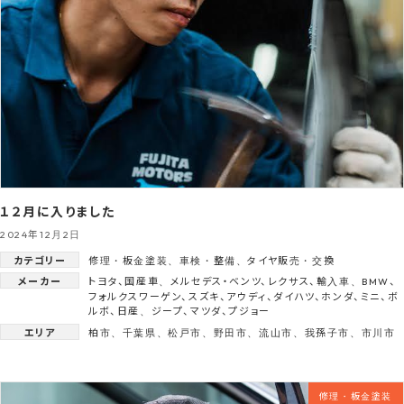
１２月に入りました
2024年12月2日
カテゴリー
修理・板金塗装
、
車検・整備
、
タイヤ販売・交換
メーカー
トヨタ
、
国産車
、
メルセデス・ベンツ
、
レクサス
、
輸入車
、
BMW
、
フォルクスワーゲン
、
スズキ
、
アウディ
、
ダイハツ
、
ホンダ
、
ミニ
、
ボ
ルボ
、
日産
、
ジープ
、
マツダ
、
プジョー
エリア
柏市
、
千葉県
、
松戸市
、
野田市
、
流山市
、
我孫子市
、
市川市
修理・板金塗装