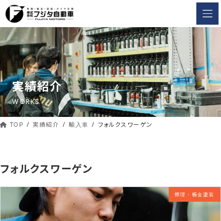
コ
ナ
ン
ビ
テ
ゲ
ン
ー
ツ
シ
へ
ョ
ス
ン
実績紹介
キ
に
ッ
移
WORKS
動
プ
TOP
実績紹介
輸入車
フォルクスワーゲン
フォルクスワーゲン
修理・板金塗装