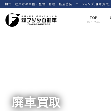
コ
ナ
柏市・松戸市の車検・整備、修理・板金塗装、コーティング、廃車買取、
ン
ビ
テ
ゲ
TOP
ン
ー
TOP PAGE
ツ
シ
へ
ョ
ス
ン
キ
に
ッ
移
動
プ
廃車買取