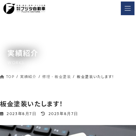
コ
ナ
ン
ビ
テ
ゲ
ン
ー
ツ
シ
へ
ョ
ス
ン
実績紹介
キ
に
ッ
移
WORKS
動
プ
TOP
実績紹介
修理・板金塗装
板金塗装いたします！
板金塗装いたします！
最
2023年8月7日
2023年8月7日
終
更
新
日