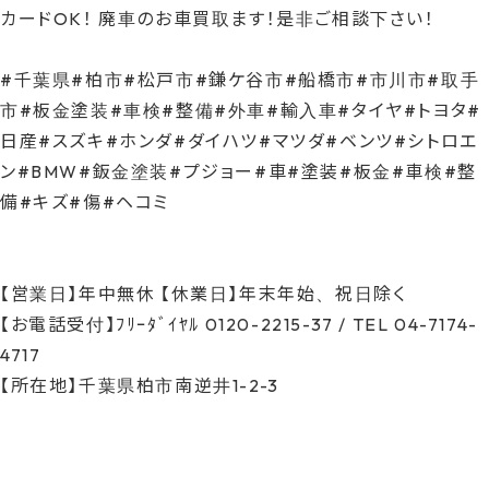
カードOK！ 廃車のお車買取ます！是非ご相談下さい！
#千葉県#柏市#松戸市#鎌ケ谷市#船橋市#市川市#取手
市#板金塗装#車検#整備#外車#輸入車#タイヤ#トヨタ#
日産#スズキ#ホンダ#ダイハツ#マツダ#ベンツ#シトロエ
ン#BMW#鈑金塗装#プジョー#車#塗装#板金#車検#整
備#キズ#傷#ヘコミ
【営業日】年中無休 【休業日】年末年始、祝日除く
【お電話受付】ﾌﾘｰﾀﾞｲﾔﾙ 0120-2215-37 / TEL 04-7174-
4717
【所在地】千葉県柏市南逆井1-2-3