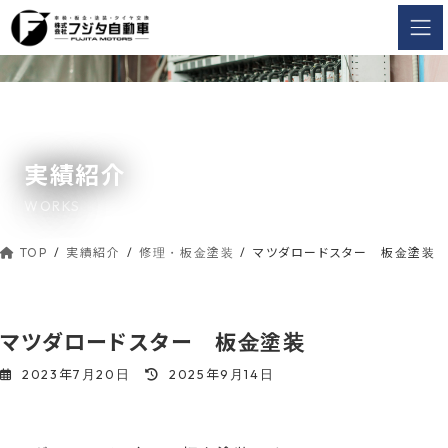
コ
ナ
ン
ビ
テ
ゲ
ン
ー
ツ
シ
へ
ョ
ス
ン
実績紹介
キ
に
ッ
移
WORKS
動
プ
TOP
実績紹介
修理・板金塗装
マツダロードスター 板金塗装
マツダロードスター 板金塗装
最
2023年7月20日
2025年9月14日
終
更
新
日