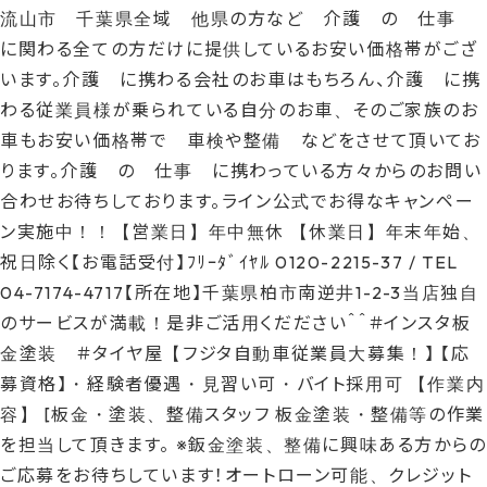
流山市 千葉県全域 他県の方など 介護 の 仕事
に関わる全ての方だけに提供しているお安い価格帯がござ
います。介護 に携わる会社のお車はもちろん、介護 に携
わる従業員様が乗られている自分のお車、そのご家族のお
車もお安い価格帯で 車検や整備 などをさせて頂いてお
ります。介護 の 仕事 に携わっている方々からのお問い
合わせお待ちしております。ライン公式でお得なキャンペー
ン実施中！！【営業日】年中無休 【休業日】年末年始、
祝日除く【お電話受付】ﾌﾘｰﾀﾞｲﾔﾙ 0120-2215-37 / TEL
04-7174-4717【所在地】千葉県柏市南逆井1-2-3当店独自
のサービスが満載！是非ご活用くだださい＾＾＃インスタ板
金塗装 ＃タイヤ屋【フジタ自動車従業員大募集！】 【応
募資格】・経験者優遇・見習い可・バイト採用可 【作業内
容】 [板金・塗装、整備スタッフ 板金塗装・整備等の作業
を担当して頂きます。 ※鈑金塗装、整備に興味ある方からの
ご応募をお待ちしています！オートローン可能、クレジット