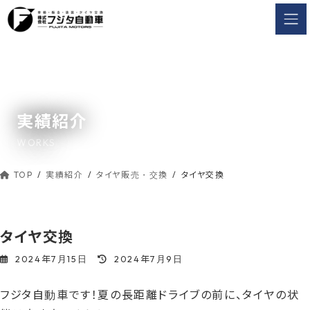
コ
ナ
ン
ビ
テ
ゲ
ン
ー
ツ
シ
へ
ョ
ス
ン
実績紹介
キ
に
ッ
移
WORKS
動
プ
TOP
実績紹介
タイヤ販売・交換
タイヤ交換
タイヤ交換
最
2024年7月15日
2024年7月9日
終
更
フジタ自動車です！夏の長距離ドライブの前に、タイヤの状
新
日