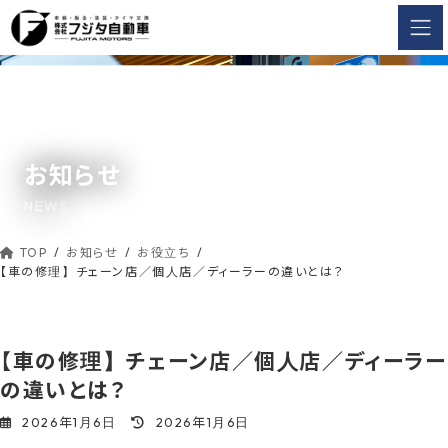
コ
ナ
ン
ビ
テ
ゲ
ン
ー
ツ
シ
へ
ョ
ス
ン
お知らせ
キ
に
ッ
移
NEWS
動
プ
TOP
お知らせ
お役立ち
【車の修理】チェーン店／個人店／ディーラーの違いとは？
【車の修理】チェーン店／個人店／ディーラー
の違いとは？
最
2026年1月6日
2026年1月6日
終